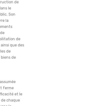
truction de
dans le
blic. Son
re la
gements
 de
ilitation de
 ainsi que des
les de
 biens de
 assumée
t ferme
fficacité et le
e de chaque