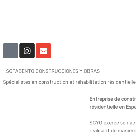
Aller
au
contenu
I
I
E
c
n
n
o
s
v
n
t
e
SOTABENTO CONSTRUCCIONES Y OBRAS
-
a
l
Spécialistes en construction et réhabilitation résidentielle
f
g
o
a
r
p
c
a
e
Entreprise de const
e
m
résidentielle en Esp
b
o
SCYO exerce son act
o
réalisant de manière