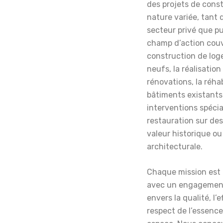
k
des projets de cons
nature variée, tant 
secteur privé que pu
champ d’action couv
construction de lo
neufs, la réalisation
rénovations, la réhab
bâtiments existants
interventions spécia
restauration sur des
valeur historique ou
architecturale.
Chaque mission est
avec un engagemen
envers la qualité, l’e
respect de l’essenc