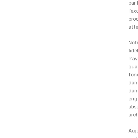
par
l’ex
pro
atte
Notr
fidé
n’a
qua
fon
dans
dans
eng
abs
arch
Auj