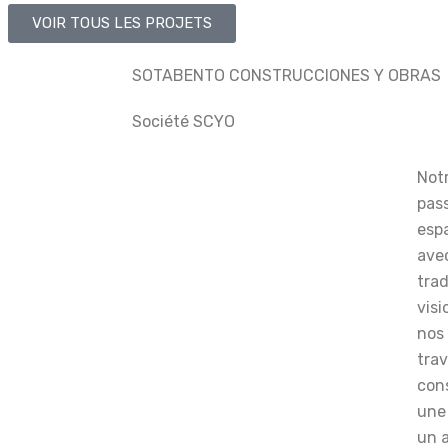
VOIR TOUS LES PROJETS
SOTABENTO CONSTRUCCIONES Y OBRAS
Société SCYO
Notr
pass
esp
avec
trad
visi
nos 
trav
con
une 
un a