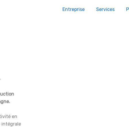
Entreprise
Services
P
.
ruction
agne.
ivité en
 intégrale