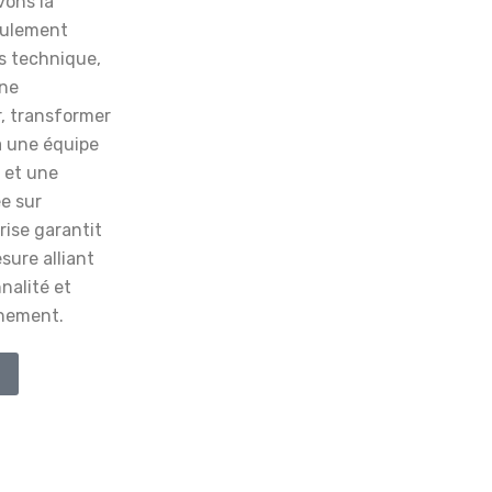
vons la
eulement
 technique,
ne
r, transformer
à une équipe
 et une
e sur
prise garantit
sure alliant
nalité et
nnement.